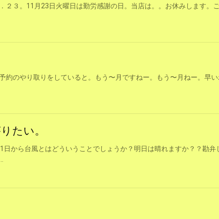
．２３。11月23日火曜日は勤労感謝の日。当店は。。お休みします。
予約のやり取りをしていると。もう〜月ですねー。もう〜月ねー。早い
がりたい。
、1日から台風とはどういうことでしょうか？明日は晴れますか？？勘弁
.